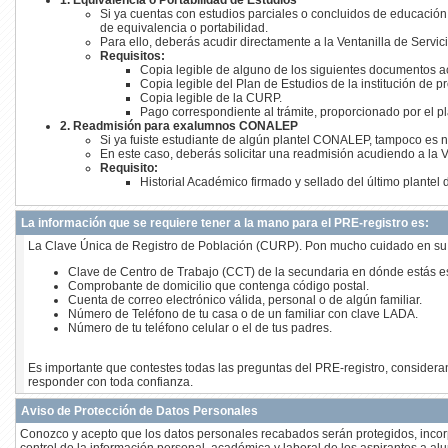
1. Equivalencia o Portabilidad de Estudios
Si ya cuentas con estudios parciales o concluidos de educación m
de equivalencia o portabilidad.
Para ello, deberás acudir directamente a la Ventanilla de Servici
Requisitos:
Copia legible de alguno de los siguientes documentos ac
Copia legible del Plan de Estudios de la institución de p
Copia legible de la CURP.
Pago correspondiente al trámite, proporcionado por el pl
2. Readmisión para exalumnos CONALEP
Si ya fuiste estudiante de algún plantel CONALEP, tampoco es ne
En este caso, deberás solicitar una readmisión acudiendo a la V
Requisito:
Historial Académico firmado y sellado del último plantel d
La información que se requiere tener a la mano para el PRE-registro es:
La Clave Única de Registro de Población (CURP). Pon mucho cuidado en su c
Clave de Centro de Trabajo (CCT) de la secundaria en dónde estás est
Comprobante de domicilio que contenga código postal.
Cuenta de correo electrónico válida, personal o de algún familiar.
Número de Teléfono de tu casa o de un familiar con clave LADA.
Número de tu teléfono celular o el de tus padres.
Es importante que contestes todas las preguntas del PRE-registro, considera
responder con toda confianza.
Aviso de Protección de Datos Personales
Conozco y acepto que los datos personales recabados serán protegidos, incorpo